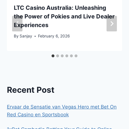
LTC Casino Australia: Unleashing
the Power of Pokies and Live Dealer
Experiences
By
Sanjay
February 6, 2026
Recent Post
Ervaar de Sensatie van Vegas Hero met Bet On
Red Casino en Sportsbook