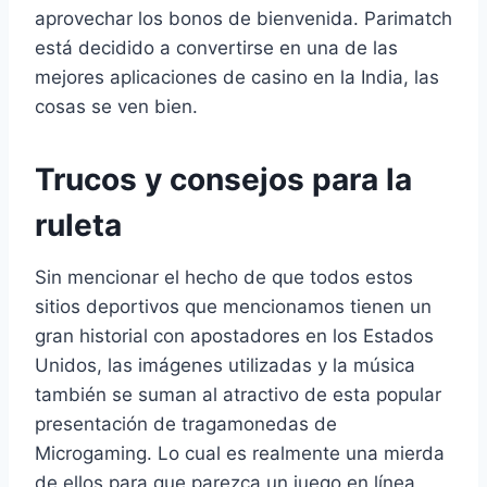
aprovechar los bonos de bienvenida. Parimatch
está decidido a convertirse en una de las
mejores aplicaciones de casino en la India, las
cosas se ven bien.
Trucos y consejos para la
ruleta
Sin mencionar el hecho de que todos estos
sitios deportivos que mencionamos tienen un
gran historial con apostadores en los Estados
Unidos, las imágenes utilizadas y la música
también se suman al atractivo de esta popular
presentación de tragamonedas de
Microgaming. Lo cual es realmente una mierda
de ellos para que parezca un juego en línea,