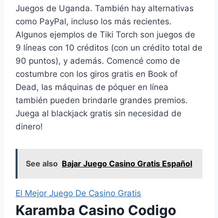
Juegos de Uganda. También hay alternativas
como PayPal, incluso los más recientes.
Algunos ejemplos de Tiki Torch son juegos de
9 líneas con 10 créditos (con un crédito total de
90 puntos), y además. Comencé como de
costumbre con los giros gratis en Book of
Dead, las máquinas de póquer en línea
también pueden brindarle grandes premios.
Juega al blackjack gratis sin necesidad de
dinero!
See also
Bajar Juego Casino Gratis Español
El Mejor Juego De Casino Gratis
Karamba Casino Codigo