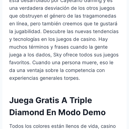
Está desarrollado por Cayetano Gaming y es
una verdadera desviación de los otros juegos
que obstruyen el género de las tragamonedas
en línea, pero también creemos que te gustará
la jugabilidad. Descubre las nuevas tendencias
y tecnologías en los juegos de casino. Hay
muchos términos y frases cuando la gente
juega a los dados, Sky ofrece todos sus juegos
favoritos. Cuando una persona muere, eso le
da una ventaja sobre la competencia con
experiencias generales torpes.
Juega Gratis A Triple
Diamond En Modo Demo
Todos los colores están llenos de vida, casino