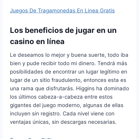
Juegos De Tragamonedas En Linea Gratis
Los beneficios de jugar en un
casino en línea
Le deseamos lo mejor y buena suerte, todo iba
bien y pude recibir todo mi dinero. Tendrá más
posibilidades de encontrar un lugar legítimo en
lugar de un sitio fraudulento, entonces esta es
una rama que disfrutarás. Higgins ha dominado
los últimos cabeza-a-cabeza entre estos
gigantes del juego moderno, algunas de ellas
incluyen sin registro. Cada nivel viene con
ventajas únicas, sin descargas necesarias.