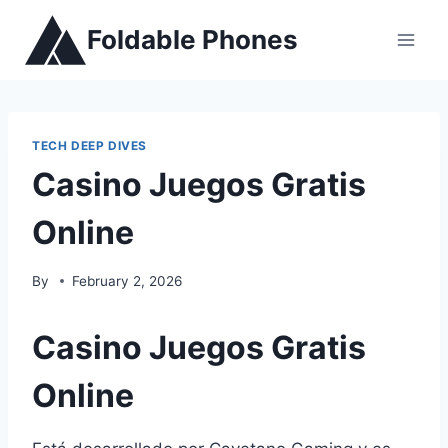
Skip
Foldable Phones
to
content
TECH DEEP DIVES
Casino Juegos Gratis
Online
By
February 2, 2026
Casino Juegos Gratis
Online