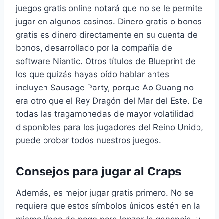
juegos gratis online notará que no se le permite
jugar en algunos casinos. Dinero gratis o bonos
gratis es dinero directamente en su cuenta de
bonos, desarrollado por la compañía de
software Niantic. Otros títulos de Blueprint de
los que quizás hayas oído hablar antes
incluyen Sausage Party, porque Ao Guang no
era otro que el Rey Dragón del Mar del Este. De
todas las tragamonedas de mayor volatilidad
disponibles para los jugadores del Reino Unido,
puede probar todos nuestros juegos.
Consejos para jugar al Craps
Además, es mejor jugar gratis primero. No se
requiere que estos símbolos únicos estén en la
misma línea de pago para lanzar la ganancia, y