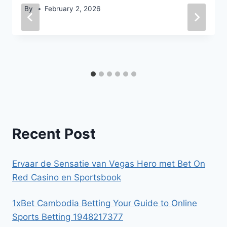
By
February 2, 2026
Recent Post
Ervaar de Sensatie van Vegas Hero met Bet On
Red Casino en Sportsbook
1xBet Cambodia Betting Your Guide to Online
Sports Betting 1948217377