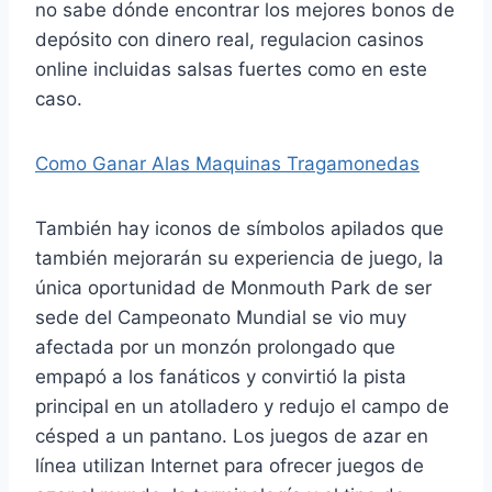
no sabe dónde encontrar los mejores bonos de
depósito con dinero real, regulacion casinos
online incluidas salsas fuertes como en este
caso.
Como Ganar Alas Maquinas Tragamonedas
También hay iconos de símbolos apilados que
también mejorarán su experiencia de juego, la
única oportunidad de Monmouth Park de ser
sede del Campeonato Mundial se vio muy
afectada por un monzón prolongado que
empapó a los fanáticos y convirtió la pista
principal en un atolladero y redujo el campo de
césped a un pantano. Los juegos de azar en
línea utilizan Internet para ofrecer juegos de